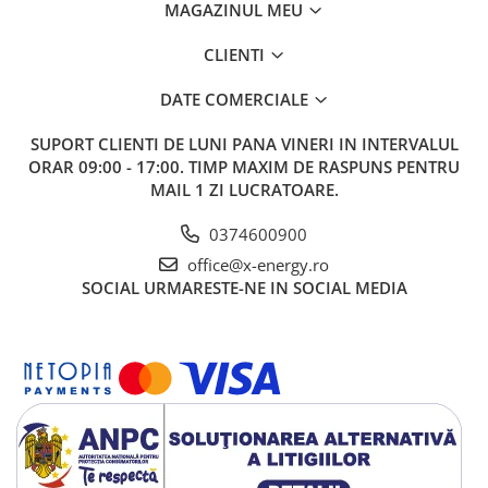
MAGAZINUL MEU
THDi (Distorție totală a armonicilor la intrare)
<2%
Putere
CLIENTI
Nominala
DATE COMERCIALE
Eficiență
SUPORT CLIENTI
DE LUNI PANA VINERI IN INTERVALUL
ORAR 09:00 - 17:00. TIMP MAXIM DE RASPUNS PENTRU
Eficiență maximă
98.40%
MAIL 1 ZI LUCRATOARE.
Eficiență europeană
97.80%
0374600900
Eficiență MPPT (urmarirea punctului maxim de
97.80%
office@x-energy.ro
putere)
SOCIAL
URMARESTE-NE IN SOCIAL MEDIA
Protecție
Protecție împotriva polarității inverse DC
Da
Protecție anti-islanding
Da
Protecție împotriva scurtcircuitului AC
Da
Unitate de monitorizare a curentului rezidual
Da