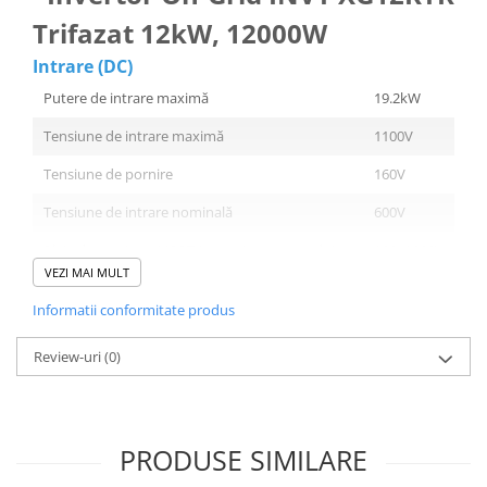
Trifazat 12kW, 12000W
Intrare (DC)
Putere de intrare maximă
19.2kW
Tensiune de intrare maximă
1100V
Tensiune de pornire
160V
Tensiune de intrare nominală
600V
Plaja de tensiune MPPT (urmarire a punctului
180~1000V
maxim de putere)
VEZI MAI MULT
Numărul de urmărire a punctului maxim de
2
Informatii conformitate produs
putere (MPP Trackers)
Review-uri
(0)
Numărul de șiruri pe MPP Tracker
1/1
Curent maxim pe MPP Tracker
20A
Curent maxim de scurtcircuit pe MPP Tracker
40A
PRODUSE SIMILARE