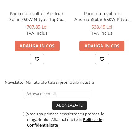
Panou fotovoltaic Austrian
Panou fotovoltaic
Solar 750W N-type TopCon
AustrianSolar 550W P-type
Halfcut
HalfCut Monocristalin
707,85 Lei
538,45 Lei
TVA inclus
TVA inclus
ADAUGA IN COS
ADAUGA IN COS
Iesire (AC)
Curent maxim de ieșire
12kVA
Newsletter
Nu rata ofertele si promotiile noastre
Putere nominală de ieșire
13.2kVA
Putere maximă de ieșire
17.4A
Frecvența nominală a rețelei
50Hz/60Hz
Vreau sa primesc newsletter cu promotiile
Tensiunea nominală a rețelei
230Vac
magazinului. Afla mai multe in
Politica de
400Vac
Confidentialitate
Factor de putere
>0.99