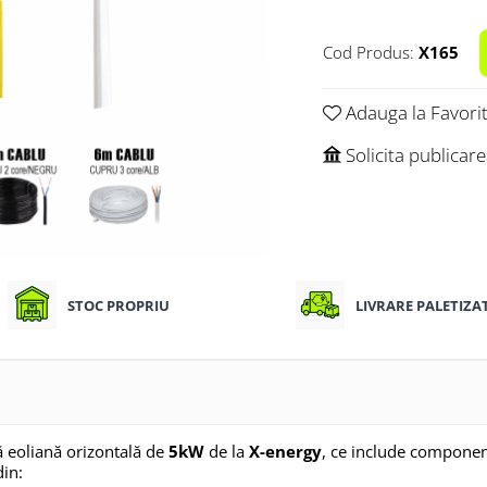
Cod Produs:
X165
Adauga la Favori
Solicita publicar
STOC PROPRIU
LIVRARE PALETIZA
ă eoliană orizontală de
5kW
de la
X-energy
, ce include componen
din: