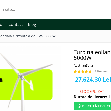
oi
Contact
Blog
dentiala Orizontala de 5kW 5000W
Turbina eolian
5000W
AustrianSolar
1 Review
27.624,30 Le
STOC EPUIZAT
Durata de livrare:
12
DISCUTĂ LIVE CU