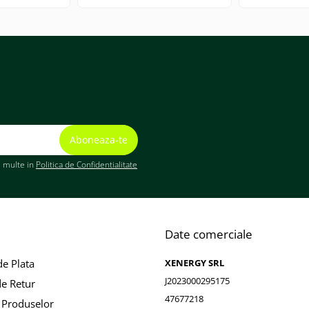
i multe in
Politica de Confidentialitate
Date comerciale
e Plata
XENERGY SRL
J2023000295175
de Retur
47677218
 Produselor