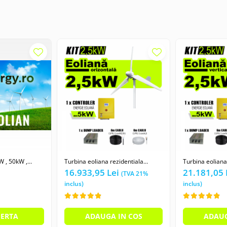
-energy max. 10KW
W , 50kW ,
Turbina eoliana rezidentiala
Turbina eoliana
Orizontala de 2,5kW 2500W
Verticala de 2
16.933,95 Lei
21.181,05 
FERTA
ADAUGA IN COS
ADAUG