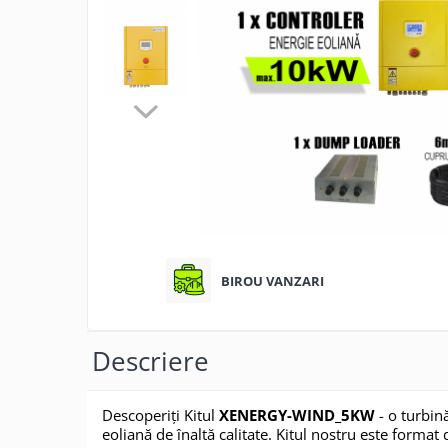
ACCESORII FOTOVOLTAICE
PANOURI
FOTOVOLTAICE
INVERTOARE
ACUMULATORI/BATERII
SISTEME DE
MONITORIZARE
SISTEME DE MONTAJ
BIROU VANZARI
SIGURANTE SI
PROTECTII
Descriere
CABLURI SI
CONECTORI
Descoperiți Kitul
XENERGY-WIND_5KW
- o turbin
eoliană de înaltă calitate. Kitul nostru este format 