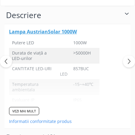
Descriere
Lampa AustrianSolar 1000W
Putere LED
1000W
Durata de viață a
>50000H
LED-urilor
CANTITATE LED-URI
857BUC
LED
Temperatura
-15~+40℃
ambientala
Evaluare IP
IP65
Temperatura de
6000-
VEZI MAI MULT
culoare
8000K
Informatii conformitate produs
Puterea panoului
6V 60W
solar