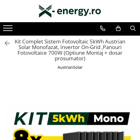
SISTEME FOTOVOLTAICE COMPLETE
COMPONENTE SI ACCESORII FOTOVOLTAICE
Monofazate
PANOURI FOTOVOLTAICE
Trifazate
INVERTOARE
Kit Complet Sistem Fotovoltaic 5kWh Austrian
Solar Monofazat, Invertor On-Grid ,Panouri
ACUMULATORI/BATERII
Fotovoltaice 700W (Optiune Montaj + dosar
prosumator)
SISTEME DE MONITORIZARE
AustrianSolar
SISTEME DE MONTAJ
SIGURANTE SI PROTECTII
CABLURI SI CONECTORI