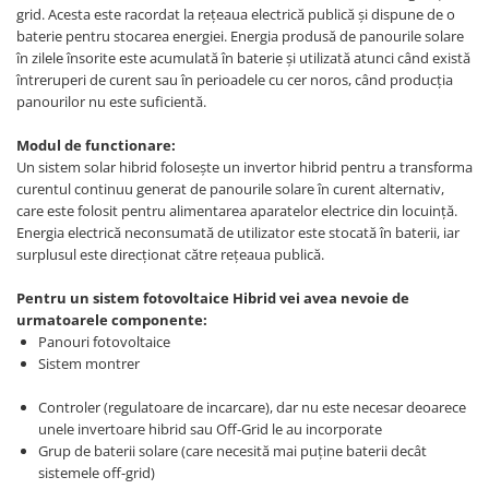
grid. Acesta este racordat la rețeaua electrică publică și dispune de o
baterie pentru stocarea energiei. Energia produsă de panourile solare
în zilele însorite este acumulată în baterie și utilizată atunci când există
întreruperi de curent sau în perioadele cu cer noros, când producția
panourilor nu este suficientă.
Modul de functionare:
Un sistem solar hibrid folosește un invertor hibrid pentru a transforma
curentul continuu generat de panourile solare în curent alternativ,
care este folosit pentru alimentarea aparatelor electrice din locuință.
Energia electrică neconsumată de utilizator este stocată în baterii, iar
surplusul este direcționat către rețeaua publică.
Pentru un sistem fotovoltaice Hibrid vei avea nevoie de
urmatoarele componente:
Panouri fotovoltaice
Sistem montrer
Controler (regulatoare de incarcare), dar nu este necesar deoarece
unele invertoare hibrid sau Off-Grid le au incorporate
Grup de baterii solare (care necesită mai puține baterii decât
sistemele off-grid)