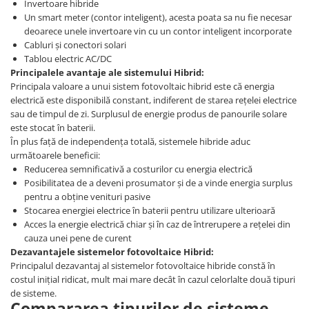
Invertoare hibride
Un smart meter (contor inteligent), acesta poata sa nu fie necesar
deoarece unele invertoare vin cu un contor inteligent incorporate
Cabluri și conectori solari
Tablou electric AC/DC
Principalele avantaje ale sistemului Hibrid:
Principala valoare a unui sistem fotovoltaic hibrid este că energia
electrică este disponibilă constant, indiferent de starea rețelei electrice
sau de timpul de zi. Surplusul de energie produs de panourile solare
este stocat în baterii.
În plus față de independența totală, sistemele hibride aduc
următoarele beneficii:
Reducerea semnificativă a costurilor cu energia electrică
Posibilitatea de a deveni prosumator și de a vinde energia surplus
pentru a obține venituri pasive
Stocarea energiei electrice în baterii pentru utilizare ulterioară
Acces la energie electrică chiar și în caz de întrerupere a rețelei din
cauza unei pene de curent
Dezavantajele sistemelor fotovoltaice Hibrid:
Principalul dezavantaj al sistemelor fotovoltaice hibride constă în
costul inițial ridicat, mult mai mare decât în cazul celorlalte două tipuri
de sisteme.
Compararea tipurilor de sisteme