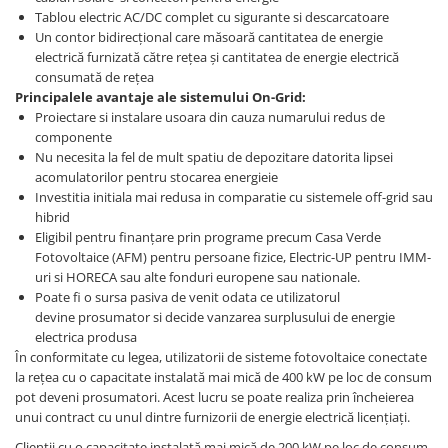
Tablou electric AC/DC complet cu sigurante si descarcatoare
Un contor bidirecțional care măsoară cantitatea de energie
electrică furnizată către rețea și cantitatea de energie electrică
consumată de rețea
Principalele avantaje ale sistemului On-Grid:
Proiectare si instalare usoara din cauza numarului redus de
componente
Nu necesita la fel de mult spatiu de depozitare datorita lipsei
acomulatorilor pentru stocarea energieie
Investitia initiala mai redusa in comparatie cu sistemele off-grid sau
hibrid
Eligibil pentru finanțare prin programe precum Casa Verde
Fotovoltaice (AFM) pentru persoane fizice, Electric-UP pentru IMM-
uri si HORECA sau alte fonduri europene sau nationale.
Poate fi o sursa pasiva de venit odata ce utilizatorul
devine prosumator si decide vanzarea surplusului de energie
electrica produsa
În conformitate cu legea, utilizatorii de sisteme fotovoltaice conectate
la rețea cu o capacitate instalată mai mică de 400 kW pe loc de consum
pot deveni prosumatori. Acest lucru se poate realiza prin încheierea
unui contract cu unul dintre furnizorii de energie electrică licențiați.
Clienții cu o capacitate instalată mai mică de 200 kW pe loc de consum