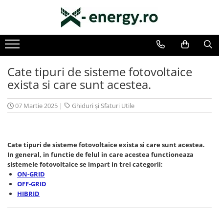
SISTEME FOTOVOLTAICE COMPLETE
COMPONENTE SI ACCESORII FOTOVOLTAICE
Monofazate
PANOURI FOTOVOLTAICE
Trifazate
INVERTOARE
Cate tipuri de sisteme fotovoltaice
ACUMULATORI/BATERII
exista si care sunt acestea.
SISTEME DE MONITORIZARE
07 Martie 2025
|
Ghiduri și Sfaturi Utile
SISTEME DE MONTAJ
SIGURANTE SI PROTECTII
CABLURI SI CONECTORI
Cate tipuri de sisteme fotovoltaice exista si care sunt acestea.
In general, in functie de felul in care acestea functioneaza
sistemele fotovoltaice se impart in trei categorii:
ON-GRID
OFF-GRID
HIBRID