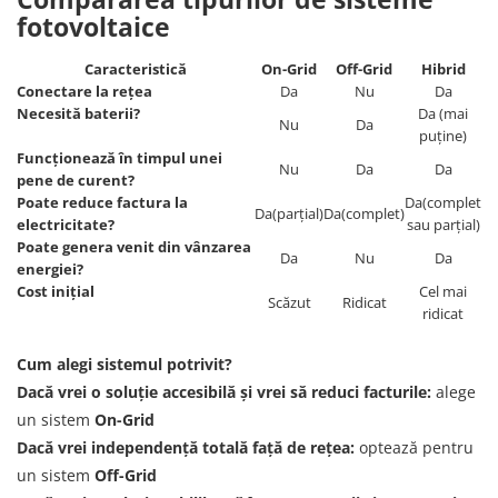
fotovoltaice
Caracteristică
On-Grid
Off-Grid
Hibrid
Conectare la rețea
Da
Nu
Da
Necesită baterii?
Da (mai
Nu
Da
puține)
Funcționează în timpul unei
Nu
Da
Da
pene de curent?
Poate reduce factura la
Da(complet
Da(parțial)
Da(complet)
electricitate?
sau parțial)
Poate genera venit din vânzarea
Da
Nu
Da
energiei?
Cost inițial
Cel mai
Scăzut
Ridicat
ridicat
Cum alegi sistemul potrivit?
Dacă vrei o soluție accesibilă și vrei să reduci facturile:
alege
un sistem
On-Grid
Dacă vrei independență totală față de rețea:
optează pentru
un sistem
Off-Grid