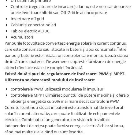
Un sistem de prindere
Controler (regulatoare de incarcare), dar nu este necesar deoarece
unele invertoare hibrid sau Off-Grid le au incorporate
Invertoare off grid
Cabluri și conectori solari
Tablou electric AC/DC
Acumulatori
Panourile fotovoltaice convertesc energia solară în curent continuu,
care este consumata sau stocată în baterii și apoi consumată. Între
panou și baterie este instalat un controler care monitorizează starea
de încărcare a bateriei. De asemenea, oprește furnizarea de energie
atunci când aceasta este complet încărcată.
Există două tipuri de regulatoare de încărcare: PWM și MPPT.
Diferența se datorează modului de încărcare:
controlerele PWM utilizează modularea în impulsuri
controlerele MPPT urmăresc punctul de putere maximă și oferă o
eficiență energetică cu 30% mai mare decât controlorii PWM
Curentul continuu stocat în baterii este transformat de invertorul
solar în curent alternativ, care poate fi utilizat de echipamentele
electrice. Combinat cu un generator, un sistem fotovoltaic
independent de rețea poate furniza energie electrică chiar și iarna,
când mai multe zile la rând nu sunt însorite.