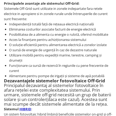
Principalele avantaje ale sistemului Off-Grid:
Sistemele Off-Grid sunt utilizate in zonele indepartate fara retele
electrice in apropiere si in zonele rurale unde întreruperile de curent
sunt frecvente:
Independență totală față de rețeaua electrică națională
Eliminarea costurilor asociate facturii de energie electrică
Posibilitatea de a alimenta cu energie o rulotă, oferind mobilitate
Acces la finanțare pentru achiziționarea sistemului
O soluție eficientă pentru alimentarea electrică a zonelor izolate
O sursă de energie de urgență în caz de dezastre naturale
Utilizare mobilă pentru expediții marine, terestre, camping și
drumeții
Funcționare ca sursă de rezervă în regiunile cu pene frecvente de
curent
Alimentare pentru pompe de irigații și sisteme de apă potabilă
Dezavantajele sistemelor fotovoltaice Off-Grid
Principalul dezavantaj al sistemelor fotovoltaice în
afara rețelei este complexitatea sistemului. Prin
urmare, sistemele off-grid necesită un grup de baterii
solare și un controler(daca este cazul). Acestea sunt
mai scumpe decât sistemele alimentate de la rețea.
Sistemul
HIBRID
:
Un sistem fotovoltaic hibrid îmbină beneficiile sistemelor on-grid și off-