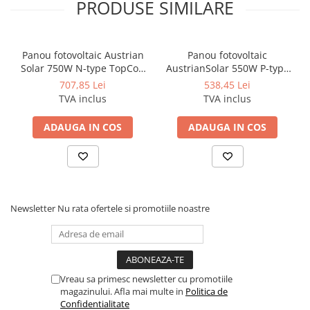
PRODUSE SIMILARE
Panou fotovoltaic Austrian
Panou fotovoltaic
Solar 750W N-type TopCon
AustrianSolar 550W P-type
Halfcut
HalfCut Monocristalin
707,85 Lei
538,45 Lei
TVA inclus
TVA inclus
ADAUGA IN COS
ADAUGA IN COS
Iesire (AC)
Curent maxim de ieșire
27.3A
Newsletter
Nu rata ofertele si promotiile noastre
Putere nominală de ieșire
6kW
Putere maximă de ieșire
6kW
Frecvența nominală a rețelei
50Hz/60Hz
Vreau sa primesc newsletter cu promotiile
magazinului. Afla mai multe in
Politica de
Tensiunea nominală a rețelei
230Vac
Confidentialitate