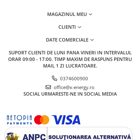
Factor de putere
>0.8
MAGAZINUL MEU
THDi (Distorție totală a armonicilor la intrare)
<3%
Putere
CLIENTI
Nominala
DATE COMERCIALE
Eficiență
SUPORT CLIENTI
DE LUNI PANA VINERI IN INTERVALUL
ORAR 09:00 - 17:00. TIMP MAXIM DE RASPUNS PENTRU
Eficiență maximă
97.5%
MAIL 1 ZI LUCRATOARE.
Eficiență europeană
97.2%
0374600900
Eficiență MPPT (urmarirea punctului maxim de
95.00%
putere)
office@x-energy.ro
SOCIAL
URMARESTE-NE IN SOCIAL MEDIA
Protecție
Protecție împotriva polarității inverse DC
Da
Protecție anti-islanding
Da
Protecție împotriva scurtcircuitului AC
Da