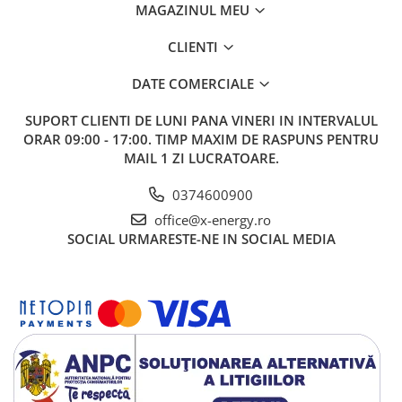
MAGAZINUL MEU
Protecție împotriva supratensiunii
Da
CLIENTI
DATE COMERCIALE
SUPORT CLIENTI
DE LUNI PANA VINERI IN INTERVALUL
ORAR 09:00 - 17:00. TIMP MAXIM DE RASPUNS PENTRU
MAIL 1 ZI LUCRATOARE.
0374600900
office@x-energy.ro
SOCIAL
URMARESTE-NE IN SOCIAL MEDIA
Comunicare
Afisaj
LCD
Aplicatie
Comunicare
RS 232, RS485
USB, Bluetooth