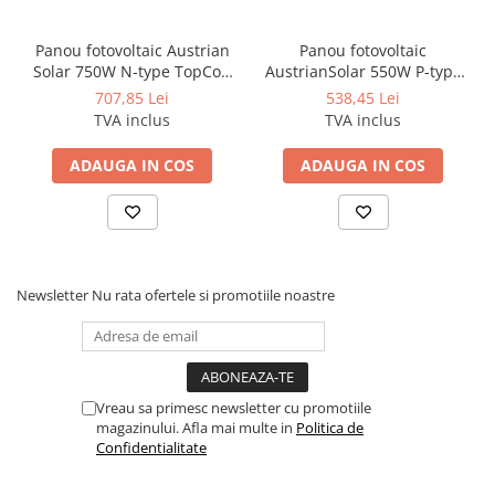
supraîncărcare
Panou fotovoltaic Austrian
Panou fotovoltaic
Eficienta
93%
Solar 750W N-type TopCon
AustrianSolar 550W P-type
Timp de transfer
Halfcut
10ms (for personal computers); 20ms
HalfCut Monocristalin
707,85 Lei
538,45 Lei
(for home appliances)
TVA inclus
TVA inclus
ADAUGA IN COS
ADAUGA IN COS
Baterie
Tensiune baterie
24Vdc
Protectie supraincarcare
33Vdc
Newsletter
Nu rata ofertele si promotiile noastre
Protectie la inversarea polaritatii
Siguranta
Protecție
Protecție împotriva polarității inverse DC
Da
Vreau sa primesc newsletter cu promotiile
magazinului. Afla mai multe in
Politica de
Protecție supraincalzirii
Da
Confidentialitate
Protecție împotriva scurtcircuitului AC
Da