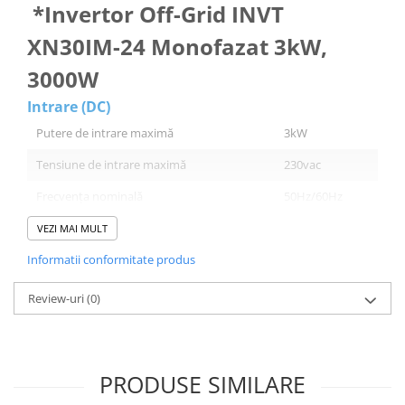
*Invertor Off-Grid INVT
XN30IM-24 Monofazat 3kW,
3000W
Intrare (DC)
Putere de intrare maximă
3kW
Tensiune de intrare maximă
230vac
Frecvența nominală
50Hz/60Hz
VEZI MAI MULT
Informatii conformitate produs
Iesire (AC)
Review-uri
(0)
Tensiunea nominală
230Vac ± 5%
(mod baterie)
Puterea la
6kVA
supratensiune
PRODUSE SIMILARE
Capacitate de
105-130% - 10s