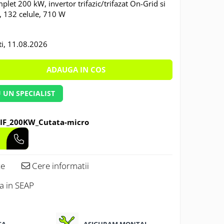
plet 200 kW, invertor trifazic/trifazat On-Grid si
, 132 celule, 710 W
i, 11.08.2026
ADAUGA IN COS
 UN SPECIALIST
IF_200KW_Cutata-micro
te
Cere informatii
ea in SEAP
TA
ASIGURAM MONTAJ