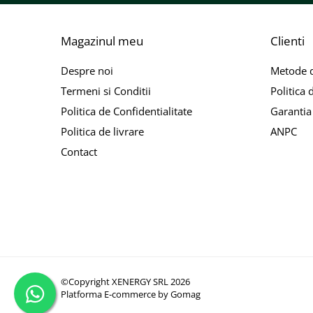
Magazinul meu
Clienti
Despre noi
Metode d
Termeni si Conditii
Politica 
Politica de Confidentialitate
Garantia
Date Electrice (NOCT)
Politica de livrare
ANPC
Putere Maximă-PMAX (Wp)
5
Contact
Tensiunea de Putere Maximă-VMPP (V)
39
Curentul de Putere Maximă-IMPP (A)
3.
Tensiune la Circuit Deschis-VOC (V)
46
Curent la Circuit Închis-ISC (A)
14
Radiație la 800W/m2, Temperatura Ambientală 20°C
©Copyright XENERGY SRL 2026
Platforma E-commerce by Gomag