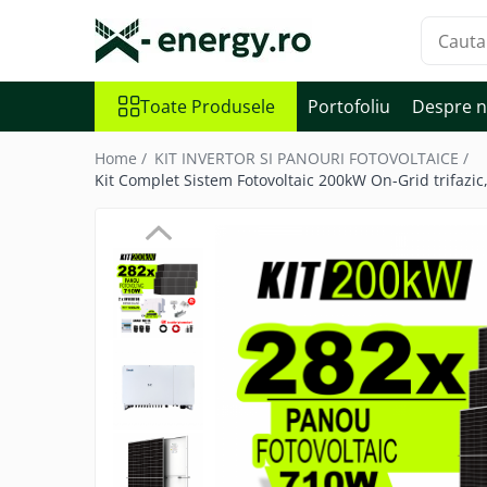
Toate Produsele
Toate Produsele
Portofoliu
Despre n
SISTEME FOTOVOLTAICE
Home /
KIT INVERTOR SI PANOURI FOTOVOLTAICE /
COMPLETE
Kit Complet Sistem Fotovoltaic 200kW On-Grid trifazic
Monofazate
Trifazate
KIT TURBINA EOLIANA
LAMPA FOTOVOLTAICA SI
EOLIANA
COMPONENTE SI