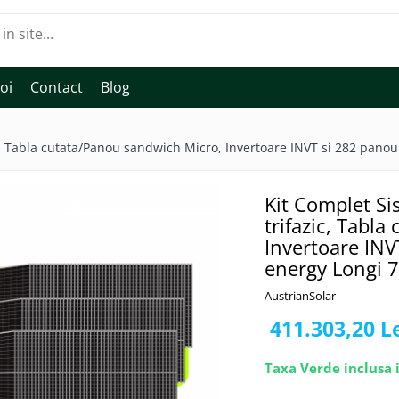
oi
Contact
Blog
, Tabla cutata/Panou sandwich Micro, Invertoare INVT si 282 panou
Kit Complet S
trifazic, Tabl
Invertoare INV
energy Longi 
AustrianSolar
411.303,20 L
Taxa Verde inclusa i