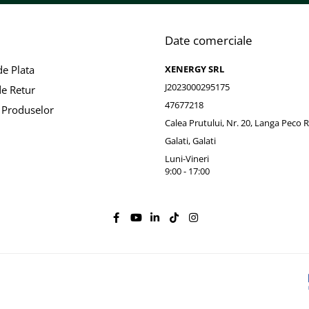
Date comerciale
e Plata
XENERGY SRL
J2023000295175
de Retur
47677218
 Produselor
Calea Prutului, Nr. 20, Langa Peco
41.9W
Galati, Galati
Luni-Vineri
.21V
9:00 - 17:00
82A
.85V
.74A