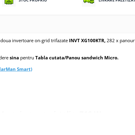
doua invertoare on-grid trifazate
INVT XG100KTR,
282 x panouri
ndere
sina
pentru
Tabla cutata/Panou sandwich Micro.
SolarMan Smart)
Longi, monocristalin, 710 W