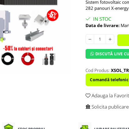
Sistem fotovoltaic com
282 panouri X-energy
IN STOC
Data de livrare:
Mart
DISCUTĂ LIVE CU
Cod Produs:
XSOL_TR
Adauga la Favori
Solicita publicar
STOC PROPRIU
LIVRARE PALETIZA