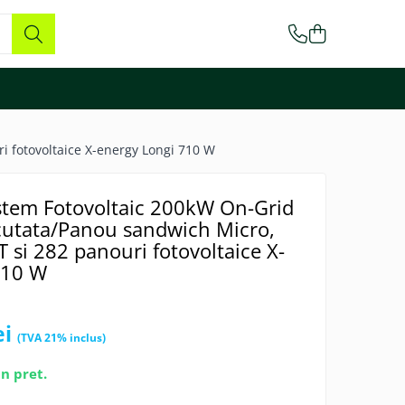
ri fotovoltaice X-energy Longi 710 W
istem Fotovoltaic 200kW On-Grid
a cutata/Panou sandwich Micro,
T si 282 panouri fotovoltaice X-
710 W
ei
n pret.