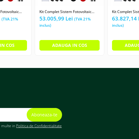
Fotovoltaic
Kit Complet Sistem Fotovoltaic
Kit Complet Sis
ic, Tabla
25kW On-Grid trifazic, Tabla
30kW On-Grid tr
i
53.005,99 Lei
63.827,14 
wich Micro,
cutata/Panou sandwich Micro,
cutata/Panou s
 panouri
Invertor INVT si 35 panouri
Invertor INVT s
rgy Longi 710 W
fotovoltaice X-energy Longi 710 W
fotovoltaice X-
IN COS
ADAUGA IN COS
ADAUG
i multe in
Politica de Confidentialitate