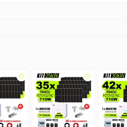
0W
~+10
.92V
.95A
.01V
.98A
2.9%
a Celulei 25ºC, Masă de Aer AM1.5. *Toleranța de Măsurare: ±3%.