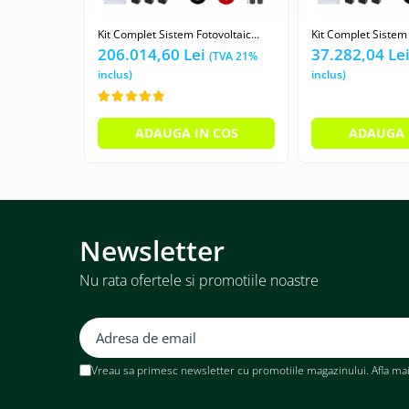
Kit Complet Sistem Fotovoltaic
Kit Complet Sistem 
100kW On-Grid trifazic, Tabla
17kW On-Grid trifaz
206.014,60 Lei
37.282,04 Le
cutata/Panou sandwich Micro,
cutata/Panou sand
Invertor INVT si 141 panouri
Invertor INVT si 24
fotovoltaice X-energy Longi 710 W
fotovoltaice X-ene
ADAUGA IN COS
ADAUGA 
Newsletter
Nu rata ofertele si promotiile noastre
Vreau sa primesc newsletter cu promotiile magazinului. Afla ma