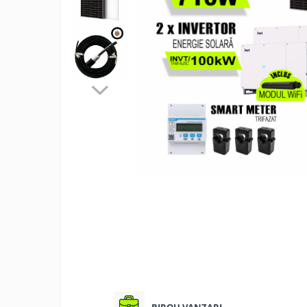
ACCESORII FOTOVOLTAICE
PANOURI
FOTOVOLTAICE
INVERTOARE
ACUMULATORI/BATERII
SISTEME DE
MONITORIZARE
SISTEME DE MONTAJ
SIGURANTE SI
PROTECTII
CABLURI SI
CONECTORI
BIROU VANZARI