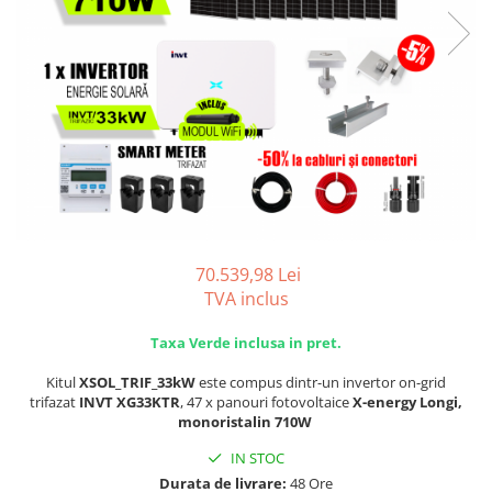
SISTEME DE MONITORIZARE
SISTEME DE MONTAJ
SIGURANTE SI PROTECTII
CABLURI SI CONECTORI
70.539,98 Lei
TVA inclus
Taxa Verde inclusa in pret.
Kitul
XSOL_TRIF_33kW
este compus dintr-un invertor on-grid
trifazat
INVT XG33KTR
, 47 x panouri fotovoltaice
X-energy Longi,
monoristalin 710W
IN STOC
Durata de livrare:
48 Ore