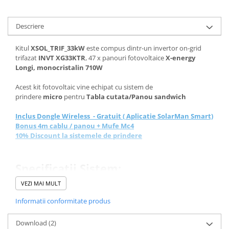
Descriere
Kitul
XSOL_TRIF_33kW
este compus dintr-un invertor on-grid
trifazat
INVT XG33KTR
, 47 x panouri fotovoltaice
X-energy
Longi, monocristalin 710W
Acest kit fotovoltaic vine echipat cu sistem de
prindere
micro
pentru
Tabla cutata/Panou sandwich
Inclus Dongle Wireless - Gratuit ( Aplicatie SolarMan Smart)
Bonus 4m cablu / panou + Mufe Mc4
10% Discount la sistemele de prindere
Specificatii Sistem:
VEZI MAI MULT
*Panou fotovoltaic X-energy
Informatii conformitate produs
Longi, monocristalin, 710 W
Download (2)