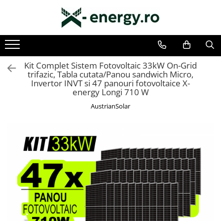
Toate Produsele
SISTEME FOTOVOLTAICE COMPLETE
Kit Complet Sistem Fotovoltaic 33kW On-Grid
trifazic, Tabla cutata/Panou sandwich Micro,
Monofazate
Invertor INVT si 47 panouri fotovoltaice X-
Trifazate
energy Longi 710 W
AustrianSolar
KIT TURBINA EOLIANA
LAMPA FOTOVOLTAICA SI EOLIANA
COMPONENTE SI ACCESORII
FOTOVOLTAICE
PANOURI FOTOVOLTAICE
INVERTOARE
ACUMULATORI/BATERII