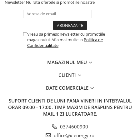
Newsletter
Nu rata ofertele si promotiile noastre
2
Invertor AustrianSolar Off-
1
Grid Monofazic 6kWh
3
Contor Bobina Monofazata CT
1
Vreau sa primesc newsletter cu promotiile
4
Sistem de prindere panouri
1
magazinului. Afla mai multe in
Politica de
fotovoltaice
Confidentialitate
5
Copex metalic 32 mm, cu izolație PVC
50
rezistent UV
MAGAZINUL MEU
6
Canal cablu PVC 60×40 (2m)
4
CLIENTI
7
Cablu MYYM 3×6 mm², izolație PVC
15
DATE COMERCIALE
8
Cablu solar 1×6 mm² (Roșu + Negru)
100
SUPORT CLIENTI
DE LUNI PANA VINERI IN INTERVALUL
9
Cablu împământare MYF 1×10 mm²
15
ORAR 09:00 - 17:00. TIMP MAXIM DE RASPUNS PENTRU
MAIL 1 ZI LUCRATOARE.
10
Conector MC4
4
11
Tablou AC & DC (siguranțe,
1
0374600900
descărcătoare, cleme)
office@x-energy.ro