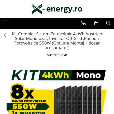
Toate Produsele
SISTEME FOTOVOLTAICE COMPLETE
Kit Complet Sistem Fotovoltaic 4kWh Austrian
Solar Monofazat, Invertor Off-Grid ,Panouri
Monofazate
Fotovoltaice 550W (Optiune Montaj + dosar
Trifazate
prosumator)
AustrianSolar
KIT TURBINA EOLIANA
LAMPA FOTOVOLTAICA SI EOLIANA
COMPONENTE SI ACCESORII
FOTOVOLTAICE
PANOURI FOTOVOLTAICE
INVERTOARE
ACUMULATORI/BATERII