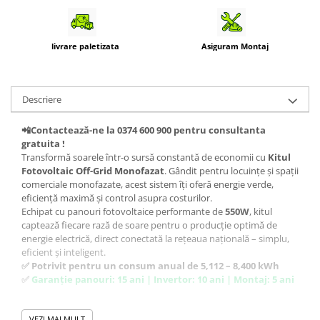
livrare paletizata
Asiguram Montaj
Descriere
📲Contactează-ne la 0374 600 900 pentru consultanta
gratuita !
Transformă soarele într-o sursă constantă de economii cu
Kitul
Fotovoltaic Off-Grid Monofazat
. Gândit pentru locuințe și spații
comerciale monofazate, acest sistem îți oferă energie verde,
eficiență maximă și control asupra costurilor.
Echipat cu panouri fotovoltaice performante de
550W
, kitul
captează fiecare rază de soare pentru o producție optimă de
energie electrică, direct conectată la rețeaua națională – simplu,
eficient și inteligent.
✅ Potrivit pentru un consum anual de 5,112 – 8,400 kWh
✅
Garanție panouri: 15 ani | Invertor: 10 ani | Montaj: 5 ani
📦 Ce conține kitul fotovoltaic:
VEZI MAI MULT