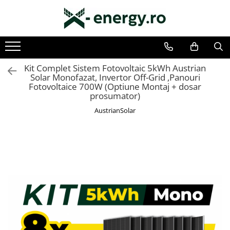
SISTEME FOTOVOLTAICE COMPLETE
COMPONENTE SI ACCESORII FOTOVOLTAICE
Monofazate
PANOURI FOTOVOLTAICE
Trifazate
INVERTOARE
Kit Complet Sistem Fotovoltaic 5kWh Austrian
Solar Monofazat, Invertor Off-Grid ,Panouri
ACUMULATORI/BATERII
Fotovoltaice 700W (Optiune Montaj + dosar
prosumator)
SISTEME DE MONITORIZARE
AustrianSolar
SISTEME DE MONTAJ
SIGURANTE SI PROTECTII
CABLURI SI CONECTORI