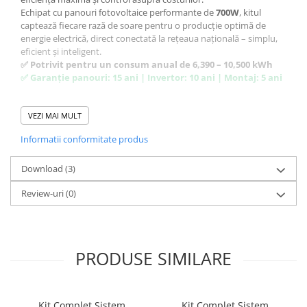
Echipat cu panouri fotovoltaice performante de
700W
, kitul
captează fiecare rază de soare pentru o producție optimă de
energie electrică, direct conectată la rețeaua națională – simplu,
eficient și inteligent.
✅ Potrivit pentru un consum anual de 6,390 – 10,500 kWh
✅ Garanție panouri: 15 ani | Invertor: 10 ani | Montaj: 5 ani
📦 Ce conține kitul fotovoltaic:
VEZI MAI MULT
8 x Panouri Fotovoltaice Monocristaline 700W N-Type
–
Informatii conformitate produs
Randament ridicat, rezistență în timp, eficiență peste 23.2 %.
Invertor AustrianSolar Monofazic
– Conversie DC-AC,
Download (3)
eficiență de până la 99,9%, compatibil aplicație mobilă.
Contor Bobina Monofazata CT
– Monitorizare precisă a
Review-uri
(0)
consumului și producției.
Sistem de prindere
– Include șine, cleme, îmbinări, șuruburi
(pentru acoperiș tip [țiglă / tablă).
Tablouri electrice (AC + DC + BMP)
– Echipate complet cu
PRODUSE SIMILARE
siguranțe, descărcătoare, cleme , protecții suplimentare.
Cabluri & Conectori
– Conectică completă inclusă: cablu
solar, cablu alimentare, cablu împământare, copex UV, canal
PVC, mufe MC4.
Kit Complet Sistem
Kit Complet Sistem