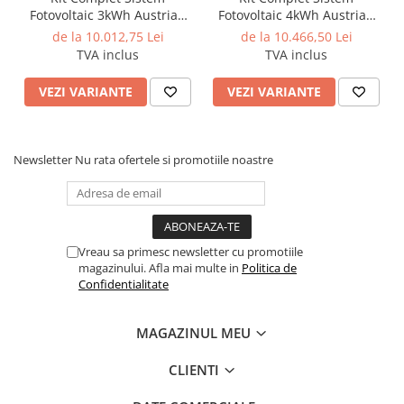
Priză de pământ + Accesorii
Fotovoltaic 3kWh Austrian
Fotovoltaic 4kWh Austrian
Montaj Optional
– Efectuat de echipă autorizată ANRE, în
Solar Monofazat, Invertor
Solar Monofazat, Invertor
aprox 48h de la livrare (în funcție de locație și stoc).
de la 10.012,75 Lei
de la 10.466,50 Lei
On-Grid ,Panouri
On-Grid ,Panouri
TVA inclus
TVA inclus
Fotovoltaice 700W (Optiune
Fotovoltaice 700W (Optiune
Montaj + dosar prosumator)
Montaj + dosar prosumator)
🛠 Estimare materiale kit:
VEZI VARIANTE
VEZI VARIANTE
Nr
Materiale
Necesar
estimat
Newsletter
Nu rata ofertele si promotiile noastre
1
Panou fotovoltaic Austrian Solar /
8
Longi
2
Invertor AustrianSolar Monofazic
1
6kWh
Vreau sa primesc newsletter cu promotiile
magazinului. Afla mai multe in
Politica de
3
Bobina Monofazata
1
Confidentialitate
4
Sistem de prindere panouri
1
fotovoltaice
MAGAZINUL MEU
5
Copex metalic 32 mm, cu izolație PVC
50
rezistent UV
CLIENTI
6
Canal cablu PVC 60×40 (2m)
4