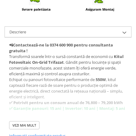
livrare paletizata
Asiguram Montaj
Descriere
📲Contactează-ne la 0374 600 900 pentru consultanta
gratuita !
Transformă soarele într-o sursă constantă de economii cu
Kitul
Fotovoltaic On-Grid Trifazat
. Gândit pentru locuințe și spații
comerciale monofazate, acest sistem îți oferă energie verde,
eficiență maximă și control asupra costurilor.
Echipat cu panouri fotovoltaice performante de
550W
, kitul
captează fiecare rază de soare pentru o producție optimă de
energie electrică, direct conectată la rețeaua națională – simplu,
eficient și inteligent.
✅ Potrivit pentru un consum anual de 76,800 – 79,200 kWh
✅ Garanție panouri: 15 ani | Invertor: 10 ani | Montaj: 5 ani
📦 Ce conține kitul fotovoltaic:
VEZI MAI MULT
110 x Panouri Fotovoltaice Monocristaline 550W P-Type
–
Informatii conformitate produs