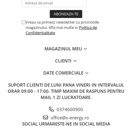
Longi
2
Invertor INVT XG60KTR Trifazic 60kWh
1
3
Smart Meter CHINT Trifazat
Vreau sa primesc newsletter cu promotiile
1
magazinului. Afla mai multe in
Politica de
4
Sistem de prindere panouri
1
Confidentialitate
fotovoltaice
5
Copex metalic 32 mm, cu izolație PVC
MAGAZINUL MEU
100
rezistent UV
CLIENTI
6
Canal cablu PVC 60×40 (2m)
4
DATE COMERCIALE
7
Cablu MYYM 5×6 mm², izolație PVC
15
SUPORT CLIENTI
DE LUNI PANA VINERI IN INTERVALUL
8
Cablu solar 1×6 mm² (Roșu + Negru)
200
ORAR 09:00 - 17:00. TIMP MAXIM DE RASPUNS PENTRU
9
Cablu împământare MYF 1×10 mm²
35
MAIL 1 ZI LUCRATOARE.
10
Conector MC4
4
0374600900
11
Tablou AC & DC (siguranțe,
1
office@x-energy.ro
descărcătoare, cleme)
SOCIAL
URMARESTE-NE IN SOCIAL MEDIA
12
Bara Egalizare Obo
1