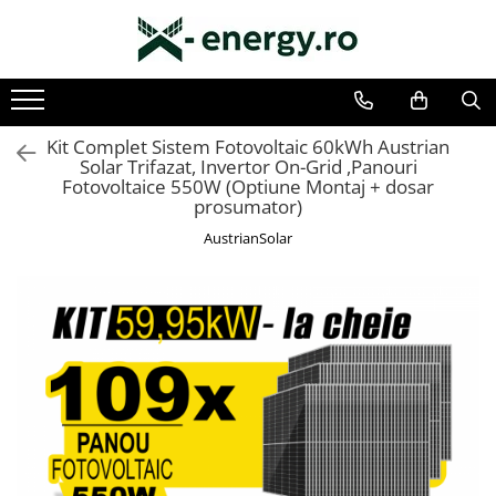
SISTEME FOTOVOLTAICE COMPLETE
COMPONENTE SI ACCESORII FOTOVOLTAICE
Monofazate
PANOURI FOTOVOLTAICE
Trifazate
INVERTOARE
Kit Complet Sistem Fotovoltaic 60kWh Austrian
Solar Trifazat, Invertor On-Grid ,Panouri
ACUMULATORI/BATERII
Fotovoltaice 550W (Optiune Montaj + dosar
prosumator)
SISTEME DE MONITORIZARE
AustrianSolar
SISTEME DE MONTAJ
SIGURANTE SI PROTECTII
CABLURI SI CONECTORI