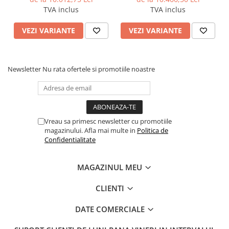
On-Grid ,Panouri
On-Grid ,Panouri
TVA inclus
TVA inclus
Fotovoltaice 700W (Optiune
Fotovoltaice 700W (Optiune
Montaj + dosar prosumator)
Montaj + dosar prosumator)
🛠 Estimare materiale kit:
VEZI VARIANTE
VEZI VARIANTE
Nr
Materiale
Necesar
estimat
Newsletter
Nu rata ofertele si promotiile noastre
1
Panou fotovoltaic Austrian Solar /
13
Longi
2
Invertor AustrianSolar Monofazic
1
6kWh
Vreau sa primesc newsletter cu promotiile
magazinului. Afla mai multe in
Politica de
3
Bobina Monofazata
1
Confidentialitate
4
Sistem de prindere panouri
1
fotovoltaice
MAGAZINUL MEU
5
Copex metalic 32 mm, cu izolație PVC
50
rezistent UV
CLIENTI
6
Canal cablu PVC 60×40 (2m)
4
DATE COMERCIALE
7
Cablu MYYM 3×6 mm², izolație PVC
15