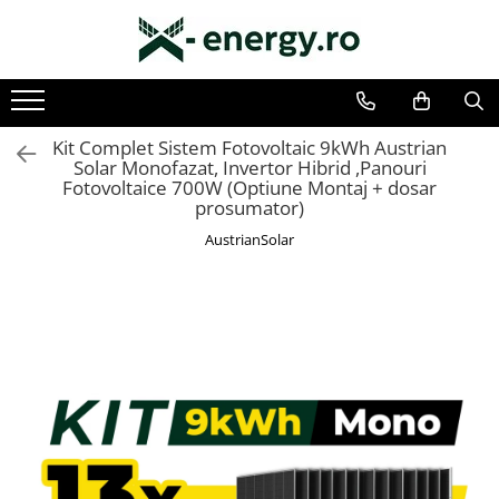
Toate Produsele
SISTEME FOTOVOLTAICE COMPLETE
Kit Complet Sistem Fotovoltaic 9kWh Austrian
Solar Monofazat, Invertor Hibrid ,Panouri
Monofazate
Fotovoltaice 700W (Optiune Montaj + dosar
Trifazate
prosumator)
AustrianSolar
KIT TURBINA EOLIANA
LAMPA FOTOVOLTAICA SI EOLIANA
COMPONENTE SI ACCESORII
FOTOVOLTAICE
PANOURI FOTOVOLTAICE
INVERTOARE
ACUMULATORI/BATERII