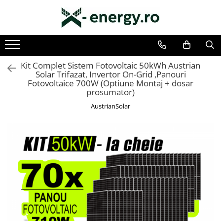
Toate Produsele
SISTEME FOTOVOLTAICE COMPLETE
Kit Complet Sistem Fotovoltaic 50kWh Austrian
Solar Trifazat, Invertor On-Grid ,Panouri
Monofazate
Fotovoltaice 700W (Optiune Montaj + dosar
Trifazate
prosumator)
AustrianSolar
KIT TURBINA EOLIANA
LAMPA FOTOVOLTAICA SI EOLIANA
COMPONENTE SI ACCESORII
FOTOVOLTAICE
PANOURI FOTOVOLTAICE
INVERTOARE
ACUMULATORI/BATERII