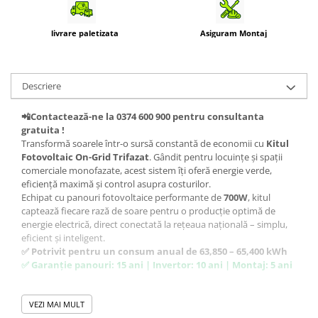
livrare paletizata
Asiguram Montaj
Descriere
📲Contactează-ne la 0374 600 900 pentru consultanta
gratuita !
Transformă soarele într-o sursă constantă de economii cu
Kitul
Fotovoltaic On-Grid Trifazat
. Gândit pentru locuințe și spații
comerciale monofazate, acest sistem îți oferă energie verde,
eficiență maximă și control asupra costurilor.
Echipat cu panouri fotovoltaice performante de
700W
, kitul
captează fiecare rază de soare pentru o producție optimă de
energie electrică, direct conectată la rețeaua națională – simplu,
eficient și inteligent.
✅ Potrivit pentru un consum anual de 63,850 – 65,400 kWh
✅ Garanție panouri: 15 ani | Invertor: 10 ani | Montaj: 5 ani
📦 Ce conține kitul fotovoltaic:
VEZI MAI MULT