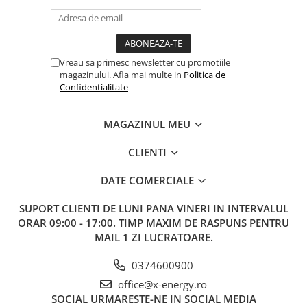
1
Panou fotovoltaic Austrian Solar /
72
Longi
2
Invertor INVT XG50KTR Trifazic 50kWh
1
3
Smart Meter CHINT Trifazat
Vreau sa primesc newsletter cu promotiile
1
magazinului. Afla mai multe in
Politica de
4
Sistem de prindere panouri
1
Confidentialitate
fotovoltaice
5
Copex metalic 32 mm, cu izolație PVC
MAGAZINUL MEU
100
rezistent UV
CLIENTI
6
Canal cablu PVC 60×40 (2m)
4
DATE COMERCIALE
7
Cablu MYYM 5×6 mm², izolație PVC
15
SUPORT CLIENTI
DE LUNI PANA VINERI IN INTERVALUL
8
Cablu solar 1×6 mm² (Roșu + Negru)
200
ORAR 09:00 - 17:00. TIMP MAXIM DE RASPUNS PENTRU
9
Cablu împământare MYF 1×10 mm²
35
MAIL 1 ZI LUCRATOARE.
10
Conector MC4
4
0374600900
11
Tablou AC & DC (siguranțe,
1
office@x-energy.ro
descărcătoare, cleme)
SOCIAL
URMARESTE-NE IN SOCIAL MEDIA